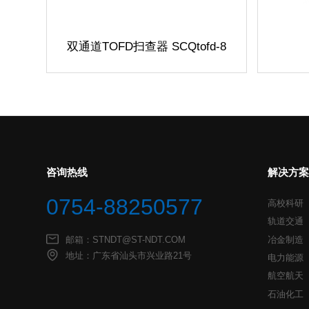
双通道
TOFD
扫查器 SCQtofd-8
咨询热线
解决方案
0754-88250577
高校科研
轨道交通
邮箱：STNDT@ST-NDT.COM
冶金制造
地址：广东省汕头市兴业路21号
电力能源
航空航天
石油化工